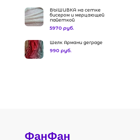
ВЫШИВКА на сетке
бисером и мерцающей
пайеткой
5970 руб.
Шелк Армани деграде
990 руб.
ФанФан