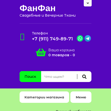
ФанФан
Свадебные и Вечерние Ткани
Телефон
+7 (911) 749-89-71
Ваша корзина
0 товаров - 0
Поиск
Категории магазина
Меню