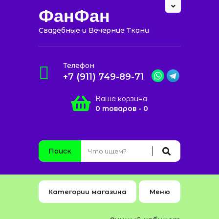
ФанФан
Свадебные и Вечерние Ткани
Телефон
+7 (911) 749-89-71
Ваша корзина
0 товаров - 0
Поиск
Категории магазина
Меню