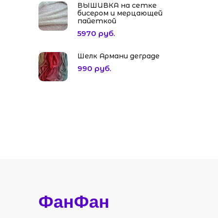
ВЫШИВКА на сетке
бисером и мерцающей
пайеткой
5970 руб.
Шелк Армани деграде
990 руб.
ФанФан