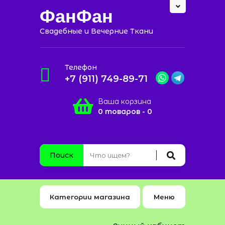
ФанФан
Свадебные и Вечерние Ткани
Телефон
+7 (911) 749-89-71
Ваша корзина
0 товаров - 0
Поиск
Категории магазина
Меню