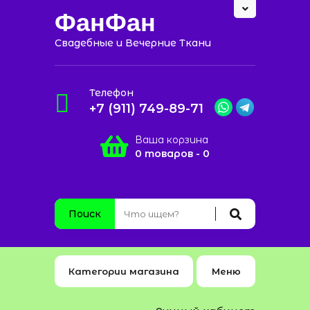
ФанФан
Свадебные и Вечерние Ткани
Телефон
+7 (911) 749-89-71
Ваша корзина
0 товаров - 0
Поиск
Категории магазина
Меню